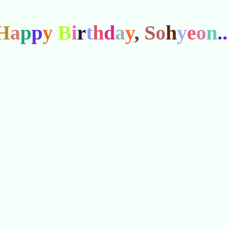
H
a
p
p
y
B
i
r
t
h
d
a
y
,
S
o
h
y
e
o
n
.