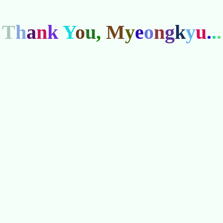
T
h
a
n
k
Y
o
u
,
M
y
e
o
n
g
k
y
u
.
.
.