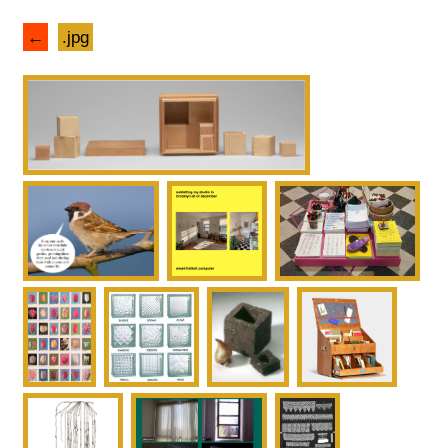
←
.jpg