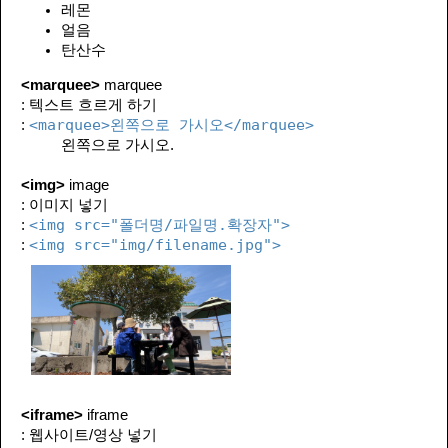
레몬
얼음
탄산수
<marquee>
marquee
: 텍스트 흐르게 하기
<marquee>왼쪽으로 가시오</marquee>
:
왼쪽으로 가시오.
<img>
image
: 이미지 넣기
<img src="폴더명/파일명.확장자">
:
<img src="img/filename.jpg">
:
<iframe>
iframe
: 웹사이트/영상 넣기