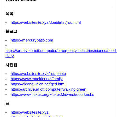
목록
https://websitesite.xyz/doablelist/jisu.html
블로그
https://mercurypatio.com
https://archive.elliott.computer/emergency.industries/diaries/seed-
diary
사진첩
https://websitesite.xyz/jisu.photo
https://www.mackler.net/family
https://aidanquinlan.net/ged.html
https://archive.elliott.computer/walking.green
https://www.fluxus.org/FluxusMidwest/doorknobs
표
https://websitesite.xyz