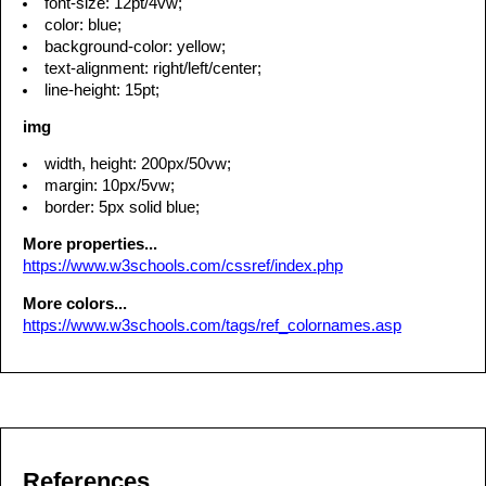
font-size: 12pt/4vw;
color: blue;
background-color: yellow;
text-alignment: right/left/center;
line-height: 15pt;
img
width, height: 200px/50vw;
margin: 10px/5vw;
border: 5px solid blue;
More properties...
https://www.w3schools.com/cssref/index.php
More colors...
https://www.w3schools.com/tags/ref_colornames.asp
References