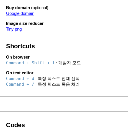
Buy domain
(optional)
Google domain
Image size reducer
Tiny png
Shortcuts
On browser
Command + Shift + i
: 개발자 모드
On text editor
Command + d
: 특정 텍스트 전체 선택
Command + /
: 특정 텍스트 묵음 처리
Codes