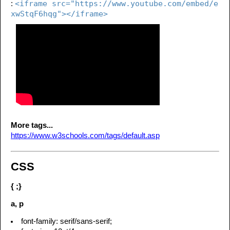
<iframe src="https://www.youtube.com/embed/e
:
xwStqF6hqg"></iframe>
More tags...
https://www.w3schools.com/tags/default.asp
CSS
{ ;}
a, p
font-family: serif/sans-serif;